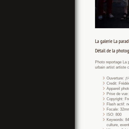
La galerie La parad
Détail de la photog
Photo reportage La
urbain artist artist
Ouverture: ƒ/
Credit: Fréd
Appareil pho
Prise de vue: 
Copyright: Fr
Flash actif: n
Focale: 32m
ISO: 800
Keywords: 84,
culture, even