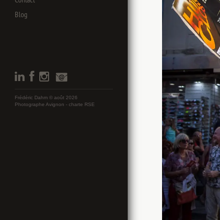
Blog
Frédéric Dahm © août 2026
Photographe Avignon -
charte RSE