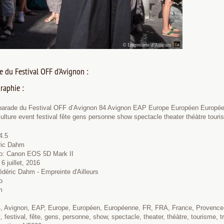
e du Festival OFF d’Avignon :
raphie :
 parade du Festival OFF d’Avignon 84 Avignon EAP Europe Européen Europée
e culture event festival fête gens personne show spectacle theater théàtre to
4.5
éric Dahm
to: Canon EOS 5D Mark II
6 juillet, 2016
édéric Dahm - Empreinte d'Ailleurs
o
m
 Avignon, EAP, Europe, Européen, Européenne, FR, FRA, France, Provence-Alpe
t, festival, fête, gens, personne, show, spectacle, theater, théàtre, tourisme,