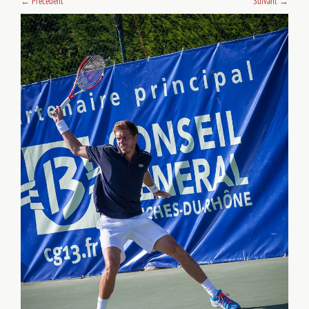
←
Précedent
Suivant
→