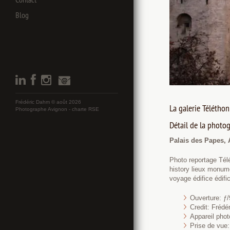
Blog
Frédéric Dahm © août 2026
La galerie Télétho
Photographe Avignon -
charte RSE
Détail de la photog
Palais des Papes,
Photo reportage Télé
history lieux monume
voyage édifice édif
Ouverture: ƒ/
Credit: Fréd
Appareil pho
Prise de vue