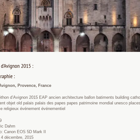
n d’Avignon 2015 :
raphie :
 Avignon, Provence, France
thon d’Avignon 2015 EAP ancien architecture ballon batiments building catholi
nt objet old palais palais des papes papes patrimoine mondial unesco places 
ice religieux événement événementiel
9
éric Dahm
to: Canon EOS 5D Mark II
: 4 décembre, 2015