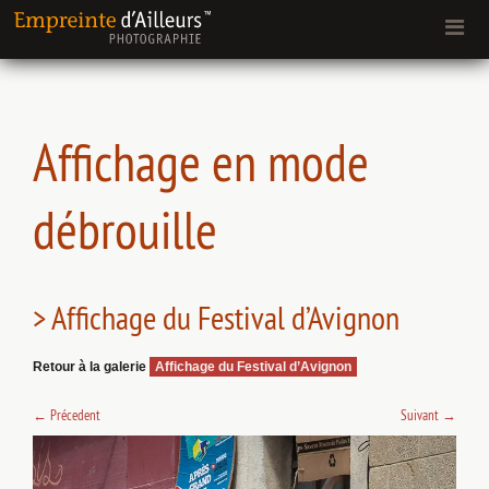
Affichage en mode
débrouille
> Affichage du Festival d’Avignon
Retour à la galerie
Affichage du Festival d’Avignon
←
Précedent
Suivant
→