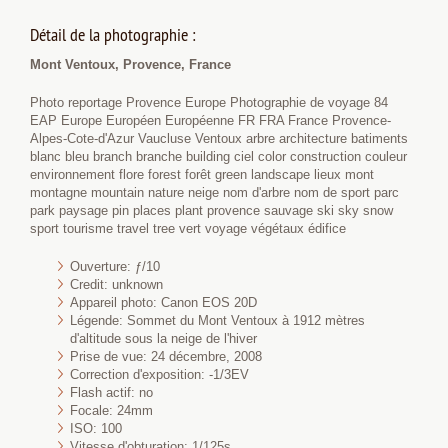
Détail de la photographie :
Mont Ventoux, Provence, France
Photo reportage Provence Europe Photographie de voyage 84
EAP Europe Européen Européenne FR FRA France Provence-
Alpes-Cote-d'Azur Vaucluse Ventoux arbre architecture batiments
blanc bleu branch branche building ciel color construction couleur
environnement flore forest forêt green landscape lieux mont
montagne mountain nature neige nom d'arbre nom de sport parc
park paysage pin places plant provence sauvage ski sky snow
sport tourisme travel tree vert voyage végétaux édifice
Ouverture: ƒ/10
Credit: unknown
Appareil photo: Canon EOS 20D
Légende: Sommet du Mont Ventoux à 1912 mètres
d'altitude sous la neige de l'hiver
Prise de vue: 24 décembre, 2008
Correction d'exposition: -1/3EV
Flash actif: no
Focale: 24mm
ISO: 100
Vitesse d'obturation: 1/125s