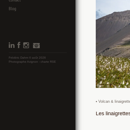
Blog
Frédéric Dahm © août 2026
Photographe Avignon -
charte RSE
• Volcan & linaigrett
Les linaigrette