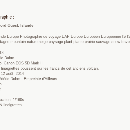
raphie :
ord Ouest, Islande
ande Europe Photographie de voyage EAP Europe Européen Européenne IS ISL
ntagne mountain nature neige paysage plant plante prairie sauvage snow trav
18
éric Dahm
to: Canon EOS 5D Mark II
linaigrettes poussent sur les flancs de cet anciens volcan.
 12 août, 2014
édéric Dahm - Empreinte d'Ailleurs
o
m
uration: 1/160s
& linaigrettes