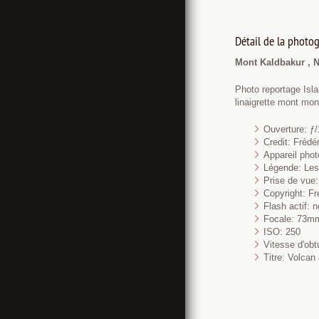
Détail de la photog
Mont Kaldbakur , N
Photo reportage Isl
linaigrette mont mo
Ouverture: ƒ/
Credit: Fréd
Appareil pho
Légende: Les 
Prise de vue:
Copyright: Fr
Flash actif: n
Focale: 73m
ISO: 250
Vitesse d'obt
Titre: Volcan 