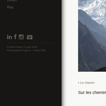
Blog
Frédéric Dahm © août 2026
Photographe Avignon -
charte RSE
• Le chemin
Sur les chemin