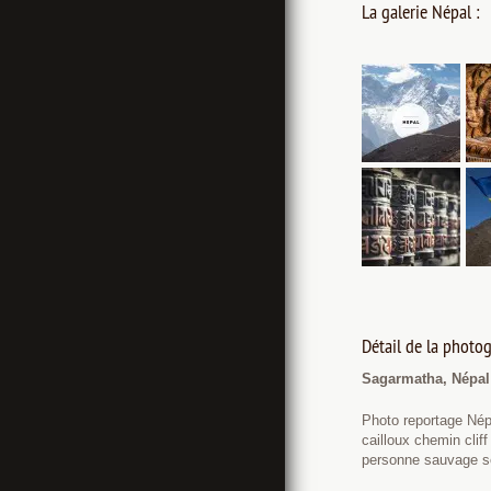
La galerie Népal :
Détail de la photog
Sagarmatha, Népal
Photo reportage Nép
cailloux chemin cl
personne sauvage se