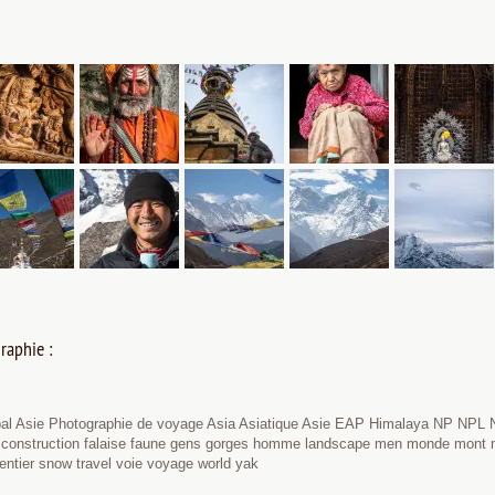
raphie :
al Asie Photographie de voyage Asia Asiatique Asie EAP Himalaya NP NPL N
iff construction falaise faune gens gorges homme landscape men monde mont
ntier snow travel voie voyage world yak