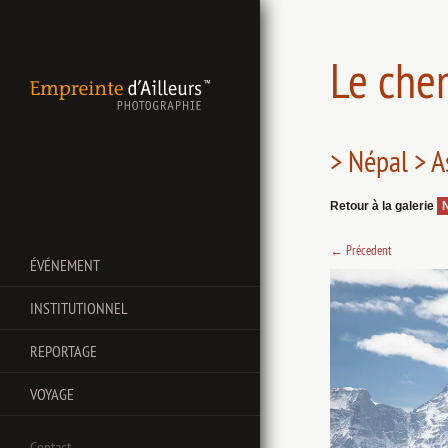
Le che
> Népal > A
Retour à la galerie
←
Précedent
ÉVÉNEMENT
INSTITUTIONNEL
REPORTAGE
VOYAGE
Contact