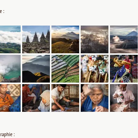
e :
raphie :