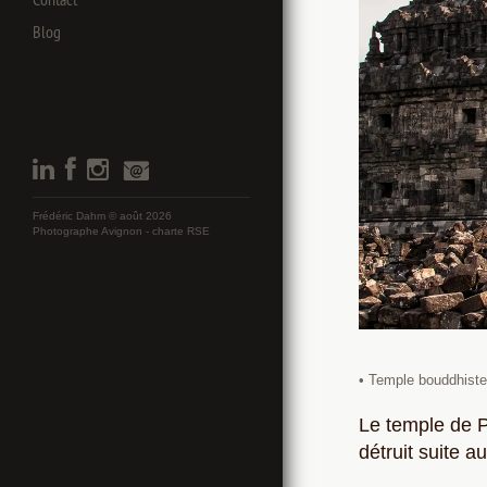
Blog
Frédéric Dahm © août 2026
Photographe Avignon -
charte RSE
• Temple bouddhist
Le temple de P
détruit suite 