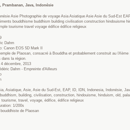
, Prambanan, Java, Indonésie
onésie Asie Photographie de voyage Asia Asiatique Asie Asie du Sud-Est EA
timents bouddhisme buddhism building civilisation construction hindouisme hin
emple tourisme travel voyage édifice édifice religieux
9
éric Dahm
to: Canon EOS 5D Mark II
emple de Plaosan, consacré à Bouddha et probablement construit au IXème si
s dans la région.
: 4 décembre, 2013
édéric Dahm - Empreinte d'Ailleurs
o
m
a, Asiatique, Asie, Asie du Sud-Est, EAP, ID, IDN, Indonesia, Indonésie, Jav
uddhism, building, civilisation, construction, hindouisme, hinduism, old, palais
 tourisme, travel, voyage, édifice, édifice religieux
uration: 1/200s
e bouddhiste de Plaosan