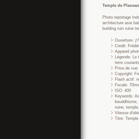
Temple de Plaosan
Photo reportage Ind
architecture asie ba
building ruin ruine t
Ouverture: ƒ/
Credit: Fréd
Appareil pho
Légende: Le t
terre courant
Prise de vue
Copyright: Fr
Flash actif: n
Focale: 70m
ISO: 400
Keywords: Asi
bouddhisme, b
ruine, temple,
Vitesse d'obt
Titre: Templ