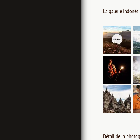
La galerie Indonési
Détail de la photog