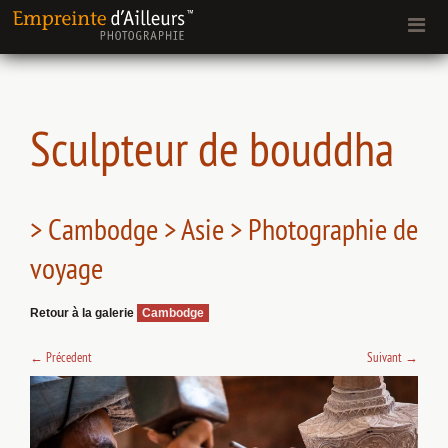
Sculpteur de bouddha
> Cambodge > Asie > Photographie de
voyage
Retour à la galerie
Cambodge
←
Précedent
Suivant
→