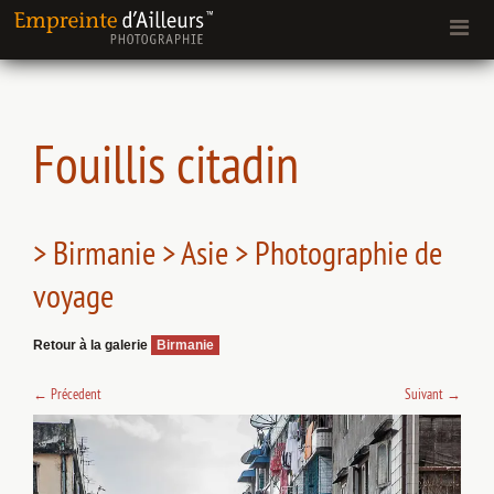
Fouillis citadin
> Birmanie > Asie > Photographie de
voyage
Retour à la galerie
Birmanie
←
Précedent
Suivant
→