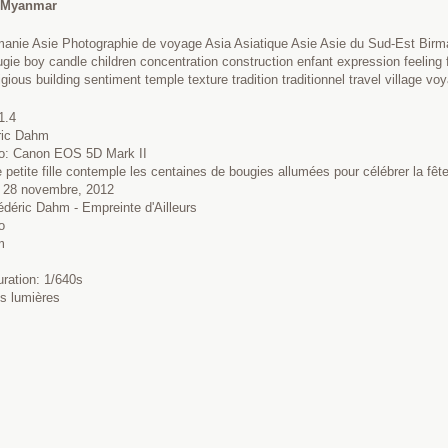
 Myanmar
rmanie Asie Photographie de voyage Asia Asiatique Asie Asie du Sud-Est 
ugie boy candle children concentration construction enfant expression feeling f
igious building sentiment temple texture tradition traditionnel travel village voy
1.4
éric Dahm
to: Canon EOS 5D Mark II
petite fille contemple les centaines de bougies allumées pour célébrer la fêt
: 28 novembre, 2012
édéric Dahm - Empreinte d'Ailleurs
o
m
uration: 1/640s
es lumières