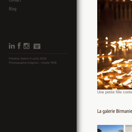
Blog
Frédéric Dahm © août 2026
Photographe Avignon -
charte RSE
Une petite fille con
La galerie Birmanie