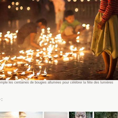
temple les centaines de bougies allumées pour célébrer la fête des lumières
 :