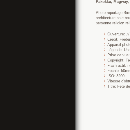
Pakokku, Magway,
Photo reportage Bi
architecture asie bo
personne religion rel
Ouverture: ƒ/
Credit: Fréd
Appareil pho
Légende: Une 
Prise de vue
Copyright: Fr
Flash actif: n
Focale: 50m
ISO: 3200
Vitesse d'obt
Titre: Fête d