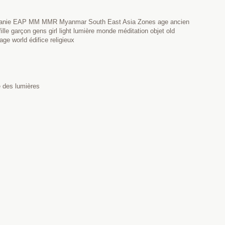
Birmanie EAP MM MMR Myanmar South East Asia Zones age ancien
ille garçon gens girl light lumière monde méditation objet old
age world édifice religieux
e des lumières