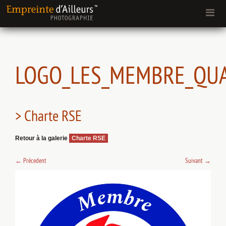
LOGO_LES_MEMBRE_QU
> Charte RSE
Retour à la galerie
Charte RSE
←
Précedent
Suivant
→