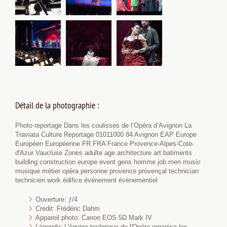
Détail de la photographie :
Photo reportage Dans les coulisses de l’Opéra d’Avignon La
Traviata Culture Reportage 01011000 84 Avignon EAP Europe
Européen Européenne FR FRA France Provence-Alpes-Cote-
d'Azur Vaucluse Zones adulte age architecture art batiments
building construction europe event gens homme job men music
musique métier opéra personne provence provençal technician
technicien work édifice événement événementiel
Ouverture: ƒ/4
Credit: Frédéric Dahm
Appareil photo: Canon EOS 5D Mark IV
Légende: L'équipe technique de l'Opéra organise les