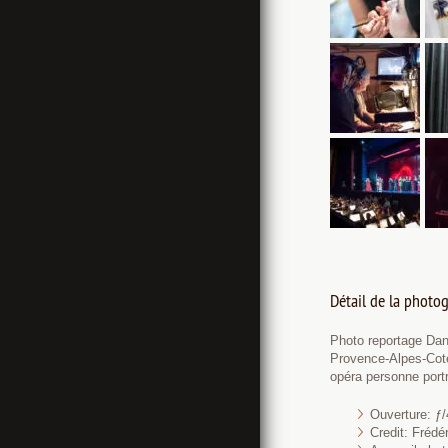
Détail de la photog
Photo reportage Da
Provence-Alpes-Cote
opéra personne port
Ouverture: ƒ/
Credit: Fréd