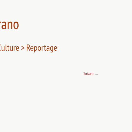
rano
 Culture > Reportage
Suivant
→