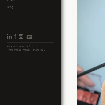
Blog
Frédéric Dahm © août 2026
Photographe Avignon -
charte RSE