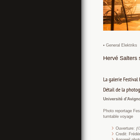
• General Elektriks
Hervé Salters 
La galerie Festival
Détail de la photog
Université d'Avign
Photo reportage Fes
turntable voyage
Ouverture: ƒ/
Credit: Fréd
Appareil pho