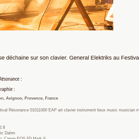
se déchaine sur son clavier. General Elektriks au Festi
 Résonance :
raphie :
on, Avignon, Provence, France
tival Résonance 01011000 EAP art clavier instrument lieux music musician m
2.8
éric Dahm
to: Canon EOS 5D Mark II