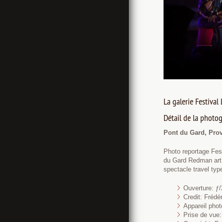
La galerie Festival
Détail de la photog
Pont du Gard, Pro
Photo reportage Fe
du Gard Redman art 
spectacle travel ty
Ouverture: ƒ/
Credit: Fréd
Appareil pho
Prise de vue: 