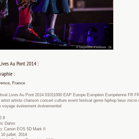
 Lives Au Pont 2014 :
raphie :
vence, France
stival Lives Au Pont 2014 01011000 EAP Europe Européen Européenne FR F
artist artiste chanson concert culture event festival genre hiphop lieux mic
pe voyage événement événementiel
2.8
éric Dahm
to: Canon EOS 5D Mark II
10 juillet, 2014