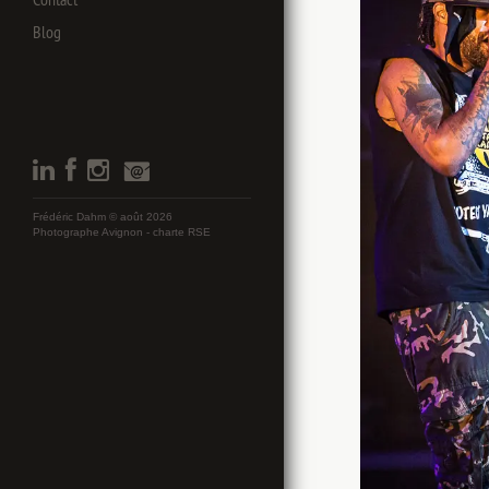
Blog
Frédéric Dahm © août 2026
Photographe Avignon -
charte RSE