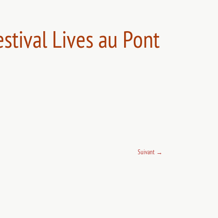
tival Lives au Pont
Suivant
→