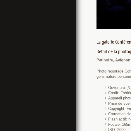
La galerie Conféren
Détail de la photog
Patinoire, Avignon
Photo reportage Conf
gens nature personn
Ouverture: ƒ/
Credit: Fréd
Appareil pho
Prise de vue:
Copyright: Fr
Correction d'
Flash actif: n
Focale: 165
ISO: 2000