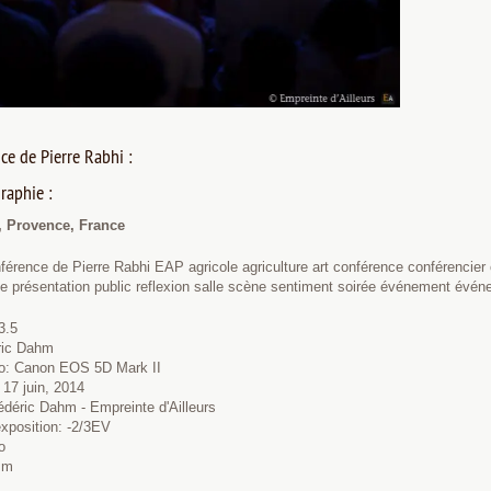
ce de Pierre Rabhi :
raphie :
, Provence, France
érence de Pierre Rabhi EAP agricole agriculture art conférence conférencier 
e présentation public reflexion salle scène sentiment soirée événement évén
3.5
éric Dahm
to: Canon EOS 5D Mark II
 17 juin, 2014
édéric Dahm - Empreinte d'Ailleurs
exposition: -2/3EV
o
mm