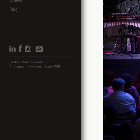
Blog
Frédéric Dahm © août 2026
Photographe Avignon -
charte RSE