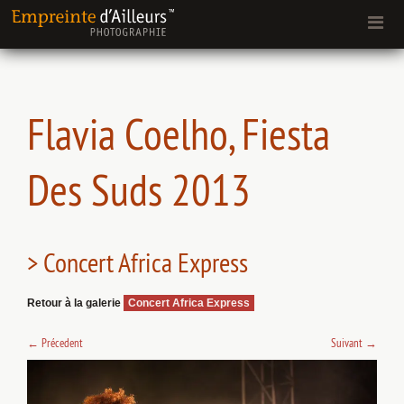
Flavia Coelho, Fiesta
Des Suds 2013
> Concert Africa Express
Retour à la galerie
Concert Africa Express
←
Précedent
Suivant
→