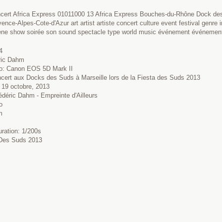
ncert Africa Express 01011000 13 Africa Express Bouches-du-Rhône Dock
ence-Alpes-Cote-d'Azur art artist artiste concert culture event festival gen
ène show soirée son sound spectacle type world music événement événement
4
éric Dahm
to: Canon EOS 5D Mark II
cert aux Docks des Suds à Marseille lors de la Fiesta des Suds 2013
 19 octobre, 2013
édéric Dahm - Empreinte d'Ailleurs
o
m
uration: 1/200s
a Des Suds 2013