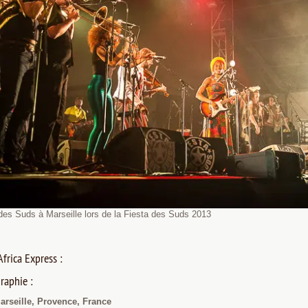
es Suds à Marseille lors de la Fiesta des Suds 2013
Africa Express :
raphie :
rseille, Provence, France