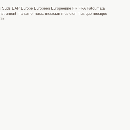
 des Suds EAP Europe Européen Européenne FR FRA Fatoumata
re instrument marseille music musician musicien musique musique
iel