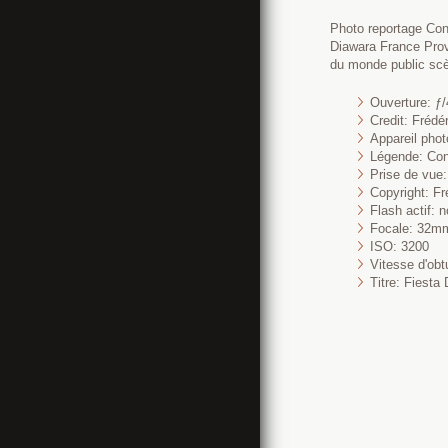
Photo reportage Co
Diawara France Prov
du monde public sc
Ouverture: ƒ/
Credit: Fréd
Appareil pho
Légende: Con
Prise de vue:
Copyright: Fr
Flash actif: n
Focale: 32m
ISO: 3200
Vitesse d'obt
Titre: Fiest