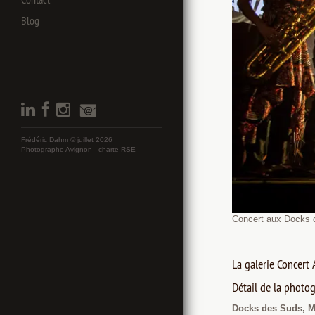
Blog
Frédéric Dahm © juillet 2026
Photographe Avignon -
charte RSE
Concert aux Docks d
La galerie Concert 
Détail de la photog
Docks des Suds, Ma