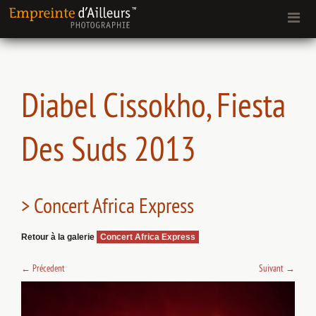
Diabel Cissokho, Fiesta
Des Suds 2013
> Concert Africa Express
Retour à la galerie
Concert Africa Express
←
Précedent
Suivant
→