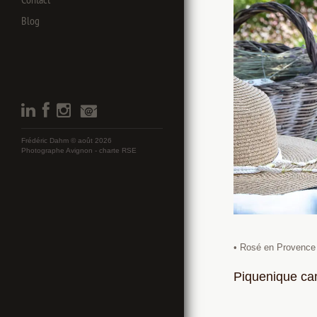
Blog
Frédéric Dahm © août 2026
Photographe Avignon -
charte RSE
• Rosé en Provence
Piquenique cam