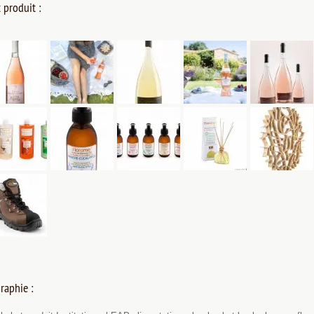
 produit :
raphie :