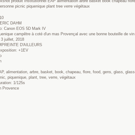
shot produit Institutionnel EAP alimentation arbre basket book chapeau flore 
personne picnic piquenique plant tree verre végétaux
10
EDERIC DAHM
to: Canon EOS 5D Mark IV
uenique campêtre à coté d'un mas Provençal avec une bonne bouteille de vin
3 juillet, 2018
EMPREINTE D'AILLEURS
exposition: +1EV
o
m
, alimentation, arbre, basket, book, chapeau, flore, food, gens, glass, glasses,
nic, piquenique, plant, tree, verre, végétaux
uration: 1/125s
en Provence