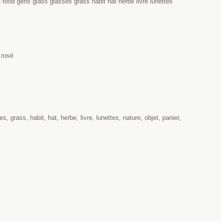
food gens glass glasses grass habit hat herbe livre lunettes
 rosé
 grass, habit, hat, herbe, livre, lunettes, nature, objet, panier,