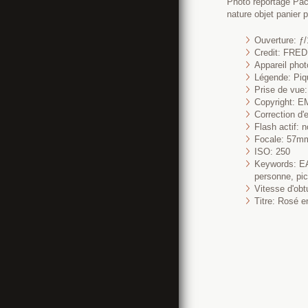
Photo reportage Pack
nature objet panier 
Ouverture: ƒ/
Credit: FR
Appareil pho
Légende: Piq
Prise de vue: 
Copyright: 
Correction d'
Flash actif: n
Focale: 57m
ISO: 250
Keywords: EAP
personne, pic
Vitesse d'obt
Titre: Rosé 