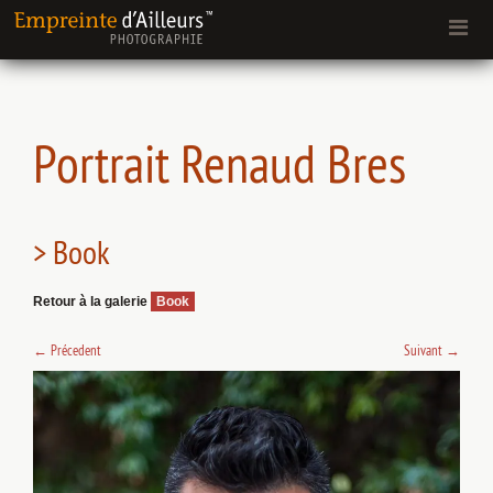
Portrait Renaud Bres
> Book
Retour à la galerie
Book
←
Précedent
Suivant
→