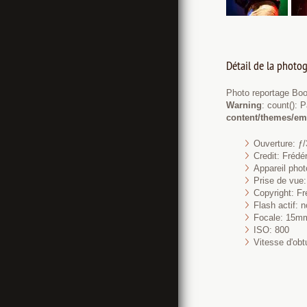
Détail de la photog
Photo reportage Bo
Warning
: count(): 
content/themes/em
Ouverture: ƒ/
Credit: Fréd
Appareil pho
Prise de vue: 
Copyright: Fr
Flash actif: n
Focale: 15m
ISO: 800
Vitesse d'obt