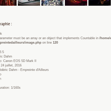
raphie :
ok
Parameter must be an array or an object that implements Countable in
/home/
preintedailleurs/image.php
on line
120
3.5
éric Dahm
to: Canon EOS 5D Mark II
24 juillet, 2016
édéric Dahm - Empreinte d'Ailleurs
o
m
uration: 1/160s