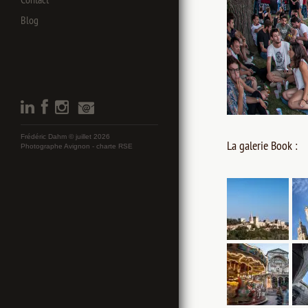
Blog
Frédéric Dahm © juillet 2026
La galerie Book :
Photographe Avignon -
charte RSE