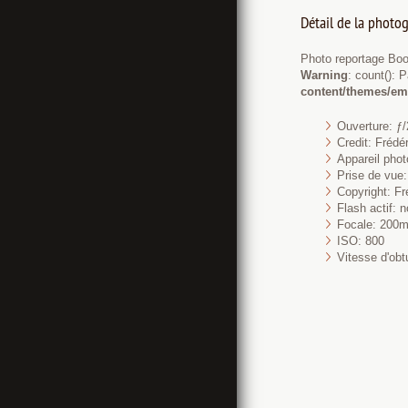
Détail de la photog
Photo reportage Bo
Warning
: count(): 
content/themes/em
Ouverture: ƒ/
Credit: Fréd
Appareil pho
Prise de vue: 
Copyright: Fr
Flash actif: n
Focale: 200
ISO: 800
Vitesse d'obt