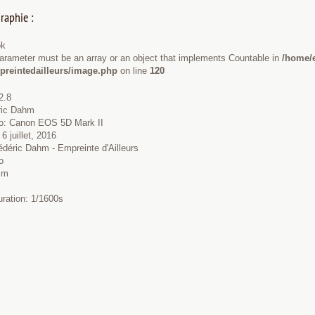
raphie :
ok
Parameter must be an array or an object that implements Countable in
/home/
preintedailleurs/image.php
on line
120
2.8
éric Dahm
to: Canon EOS 5D Mark II
6 juillet, 2016
édéric Dahm - Empreinte d'Ailleurs
o
mm
uration: 1/1600s