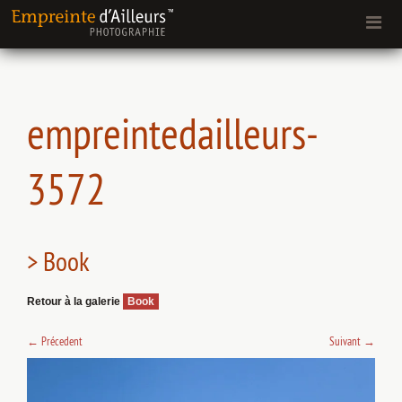
empreintedailleurs-
3572
> Book
Retour à la galerie
Book
←
Précedent
Suivant
→