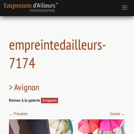
empreintedailleurs-
7174
> Avignon
Retour à la galerie
Avignon
←
Précedent
Suivant
→